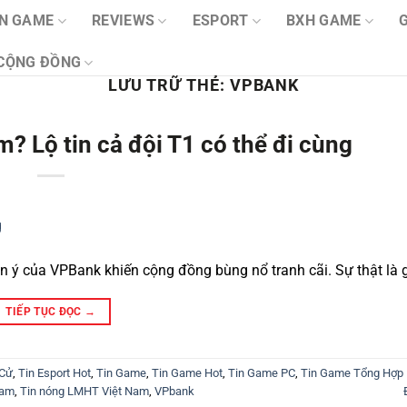
IN GAME
REVIEWS
ESPORT
BXH GAME
CỘNG ĐỒNG
LƯU TRỮ THẺ:
VPBANK
? Lộ tin cả đội T1 có thể đi cùng
n ý của VPBank khiến cộng đồng bùng nổ tranh cãi. Sự thật là 
TIẾP TỤC ĐỌC
→
 Cử
,
Tin Esport Hot
,
Tin Game
,
Tin Game Hot
,
Tin Game PC
,
Tin Game Tổng Hợp 
Nam
,
Tin nóng LMHT Việt Nam
,
VPbank