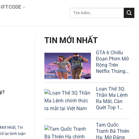
GIFTCODE
Tìm
kiếm:
TIN MỚI NHẤT
GTA 6 Chiếu
Đoạn Phim Mở
Rộng Trên
Netflix Tháng
Này!
Loạn Thế 3Q:
gì?
Thần Ma Lệnh
Ra Mắt, Càn
Quét Top 1
Google Play
Tam Quốc
Mới Nhất
,
Tin
Tranh Bá Thiên
Để lại bình luận
Hạ: Mở Đăng