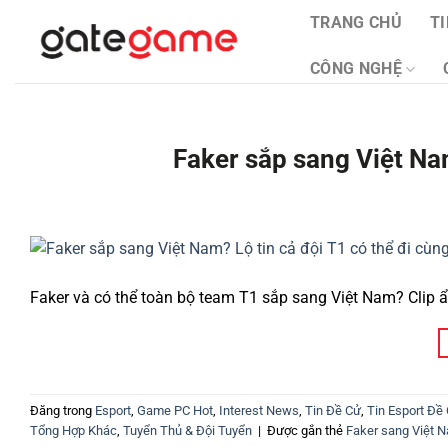
Bỏ
TRANG CHỦ
T
qua
nội
CÔNG NGHỆ
dung
Faker sắp sang Việt Nam
Faker và có thể toàn bộ team T1 sắp sang Việt Nam? Clip ẩ
Đăng trong
Esport
,
Game PC Hot
,
Interest News
,
Tin Đề Cử
,
Tin Esport Đề
Tổng Hợp Khác
,
Tuyển Thủ & Đội Tuyển
|
Được gắn thẻ
Faker sang Việt 