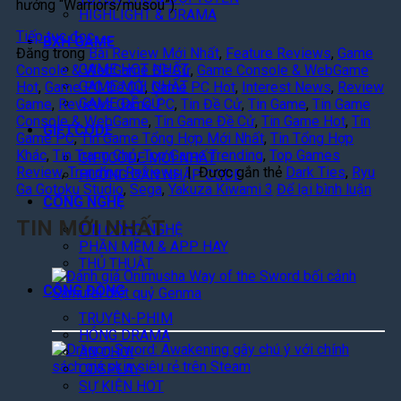
hướng “Warriors/musou”).
HIGHLIGHT & DRAMA
Tiếp tục đọc
→
BXH GAME
Đăng trong
Bài Review Mới Nhất
,
Feature Reviews
,
Game
GAME HOT NHẤT
Console & WebGame Đề Cử
,
Game Console & WebGame
GAME MỚI NHẤT
Hot
,
Game PC Đề Cử
,
Game PC Hot
,
Interest News
,
Review
GAME ĐỀ CỬ
Game
,
Reviews Game PC
,
Tin Đề Cử
,
Tin Game
,
Tin Game
Console & WebGame
,
Tin Game Đề Cử
,
Tin Game Hot
,
Tin
GIFTCODE
Game PC
,
Tin Game Tổng Hợp Mới Nhất
,
Tin Tổng Hợp
Khác
,
Tin Trang Chủ
,
Top Game Trending
,
Top Games
GIFTCODE MỚI NHẤT
Review
,
Trending Reviews
|
Được gắn thẻ
Dark Ties
,
Ryu
HƯỚNG DẪN NHẬP CODE
Ga Gotoku Studio
,
Sega
,
Yakuza Kiwami 3
Để lại bình luận
CÔNG NGHỆ
TIN MỚI NHẤT
TIN CÔNG NGHỆ
PHẦN MỀM & APP HAY
THỦ THUẬT
Đ
á
CỘNG ĐỒNG
n
TRUYỆN-PHIM
h
HÓNG DRAMA
G
D
ĂN CHƠI
i
r
COSPLAY
á
a
SỰ KIỆN HOT
O
g