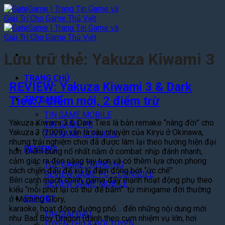
Bỏ
qua
nội
dung
Lưu trữ thẻ:
Yakuza Kiwami 3
TRANG CHỦ
REVIEW: Yakuza Kiwami 3 & Dark
Ties:7 điểm mới, 2 điểm trừ
TIN GAME
TIN GAME MOBILE
Yakuza Kiwami 3 & Dark Ties là bản remake “nâng đời” cho
TIN GAME PC
Yakuza 3 (2009): vẫn là câu chuyện của Kiryu ở Okinawa,
TIN GAME CONSOLE
nhưng trải nghiệm chơi đã được làm lại theo hướng hiện đại
REVIEWS
hơn. Điểm bùng nổ nhất nằm ở combat: nhịp đánh nhanh,
cảm giác ra đòn nặng tay hơn và có thêm lựa chọn phong
TOP GAME TRENDING
cách chiến đấu để xử lý đám đông bớt “ức chế”.
REVIEW GAME PC – CONSOLE
Bên cạnh mạch chính, game đẩy mạnh hoạt động phụ theo
REVIEW GAME MOBILE
kiểu “mỗi phút lại có thứ để bấm”: từ minigame đời thường
ESPORT
ở Morning Glory,
karaoke, hoạt động đường phố… đến những nội dung mới
TIN GIẢI ĐẤU
như Bad Boy Dragon (đánh theo cụm nhiệm vụ lớn, hơi
TUYỂN THỦ & ĐỘI TUYỂN