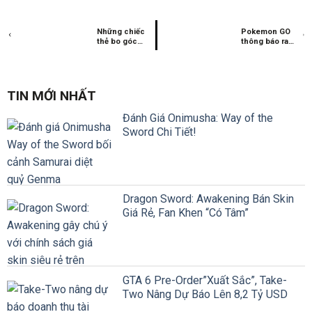
Những chiếc
Pokemon GO
thẻ bo góc
thông báo ra
One Piece đắt
mắt Pokemon
giá nhất thế
huyền thoại,
giới
nhưng có điều
gì đó lạ lắm
TIN MỚI NHẤT
Đánh Giá Onimusha: Way of the
Sword Chi Tiết!
Dragon Sword: Awakening Bán Skin
Giá Rẻ, Fan Khen “Có Tâm”
GTA 6 Pre-Order”Xuất Sắc”, Take-
Two Nâng Dự Báo Lên 8,2 Tỷ USD