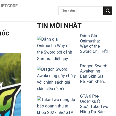
GIFTCODE
Tìm
kiếm:
TIN MỚI NHẤT
uốc
Đánh Giá
Onimusha:
Way of the
Sword Chi Tiết!
Dragon Sword:
Awakening
Bán Skin Giá
Rẻ, Fan Khen
“Có Tâm”
GTA 6 Pre-
Order”Xuất
Sắc”, Take-Two
Nâng Dự Báo