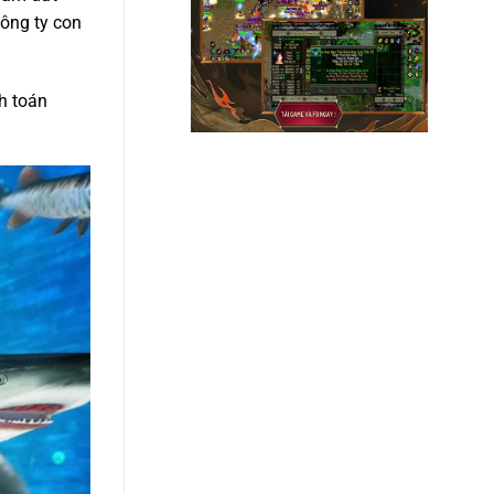
công ty con
h toán