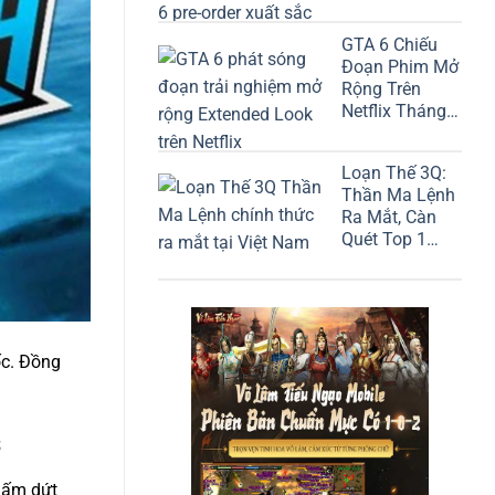
Lên 8,2 Tỷ USD
GTA 6 Chiếu
Đoạn Phim Mở
Rộng Trên
Netflix Tháng
Này!
Loạn Thế 3Q:
Thần Ma Lệnh
Ra Mắt, Càn
Quét Top 1
Google Play
ốc. Đồng
s
hấm dứt