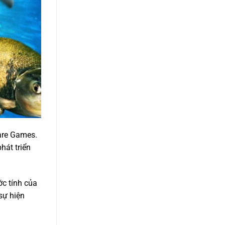
uare Games.
hát triển
c tính của
sự hiện